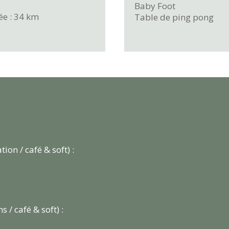
Baby Foot
e : 34 km
Table de ping pong
ion / café & soft) :
s / café & soft) :