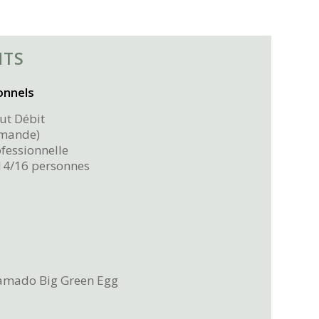
NTS
onnels
ut Débit
emande)
fessionnelle
14/16 personnes
amado Big Green Egg